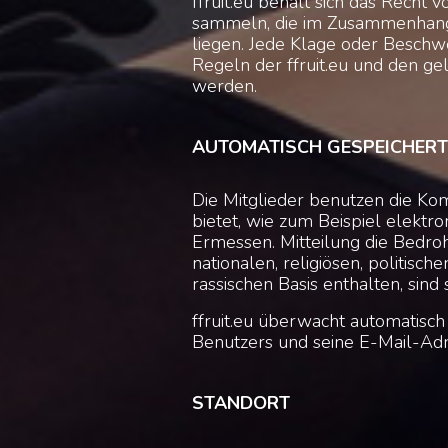
ffruit.eu behält sich das Recht 
sammeln, die im Zusammenhang
liegen. Jede Klage oder Beschw
Regeln der ffruit.eu und den ge
werden.
AUTOMATISCH GESPEICHERT
Die Mitglieder benutzen die Ko
bietet, wie zum Beispiel elektro
Ermessen. Mitteilung die Bedro
nationalen, religiösen, politisch
rassischen Basis enthalten, sind
ffruit.eu überwacht automatisch
Benutzers und seine E-Mail-Adr
STANDORT