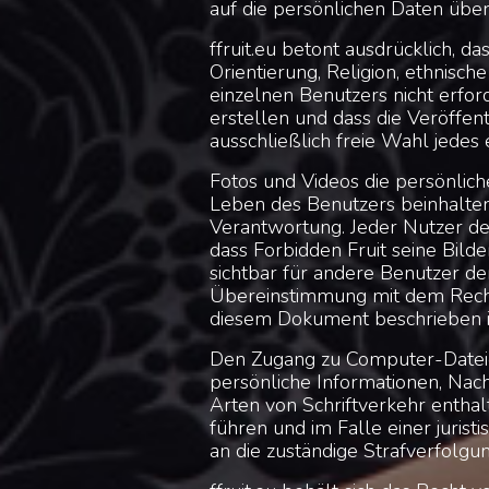
auf die persönlichen Daten übe
ffruit.eu betont ausdrücklich, d
Orientierung, Religion, ethnisc
einzelnen Benutzers nicht erford
erstellen und dass die Veröffen
ausschließlich freie Wahl jedes 
Fotos und Videos die persönlic
Leben des Benutzers beinhalten,
Verantwortung. Jeder Nutzer der
dass Forbidden Fruit seine Bild
sichtbar für andere Benutzer de
Übereinstimmung mit dem Recht 
diesem Dokument beschrieben i
Den Zugang zu Computer-Dateie
persönliche Informationen, Nac
Arten von Schriftverkehr enthalt
führen und im Falle einer juris
an die zuständige Strafverfolgu