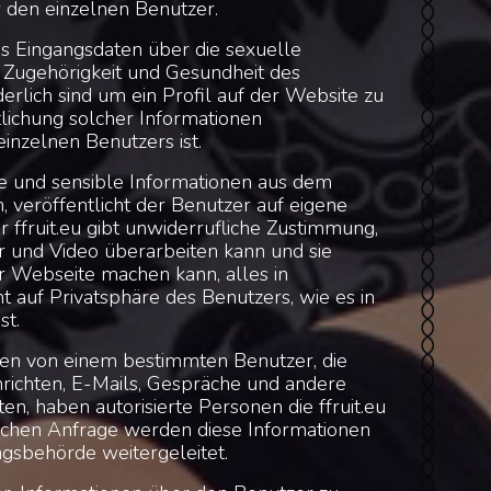
r den einzelnen Benutzer.
ass Eingangsdaten über die sexuelle
he Zugehörigkeit und Gesundheit des
erlich sind um ein Profil auf der Website zu
tlichung solcher Informationen
einzelnen Benutzers ist.
he und sensible Informationen aus dem
 veröffentlicht der Benutzer auf eigene
 ffruit.eu gibt unwiderrufliche Zustimmung,
er und Video überarbeiten kann und sie
r Webseite machen kann, alles in
auf Privatsphäre des Benutzers, wie es in
st.
n von einem bestimmten Benutzer, die
hrichten, E-Mails, Gespräche und andere
en, haben autorisierte Personen die ffruit.eu
tischen Anfrage werden diese Informationen
ngsbehörde weitergeleitet.