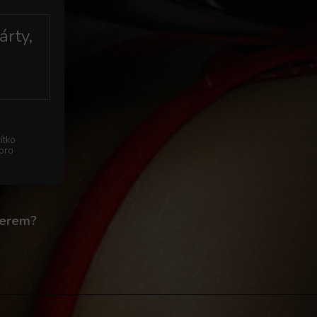
árty,
ítko
 pro
gerem?