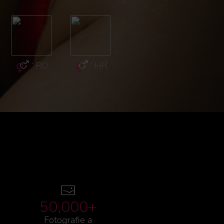
·
RO
·
HR
·
HR
·
R
50,000+
Fotografie a