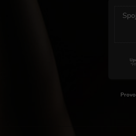
Spoj
Upo
"Př
Provo