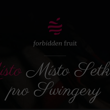
sto
Místo Setk
pro Swingery