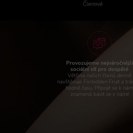
Členové
Provozujeme nejnáročnější
sociální síť pro dospělé
Většina našich členů denně
navštěvuje Forbidden Fruit a tráv
hodně času. Připojit se k ná
znamená bavit se s námi!