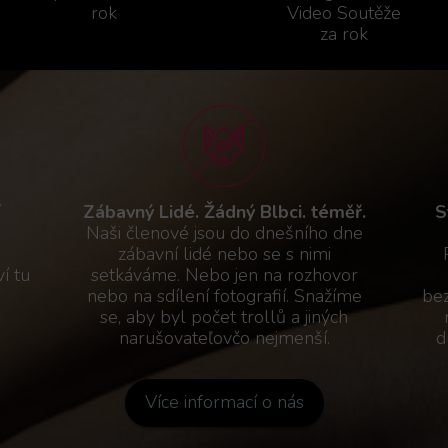
rok
Video Soutěže
za rok
Zábavný Lidé. Žádný Blbci. téměř.
S
Naši členové jsou do dnešního dne
zábavní lidé nebo se s nimi
í tu
setkáváme. Nebo jen na rozhovor
m
nebo na sdílení fotografií. Snažíme
bez
se, aby byl počet trollů a jiných
narušovateľovčo nejmenší.
d
Více informací o nás