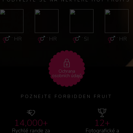
·
HR
·
HR
·
SI
·
HR
Ochrana
osobních údajů
POZNEJTE FORBIDDEN FRUIT
14,000+
12+
Rychlé rande za
Fotografické a