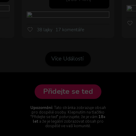
38 lajky
17 komentáře
Více Událostí
Přidejte se teď
Upozornění:
Tato stránka zobrazuje obsah
pro dospělé osoby. Klepnutím na tlačítko
"Přidejte se teď" potvrzujete, že je vám
18+
let
a že je legální zobrazovat obsah pro
dospělé ve vaší komunitě.