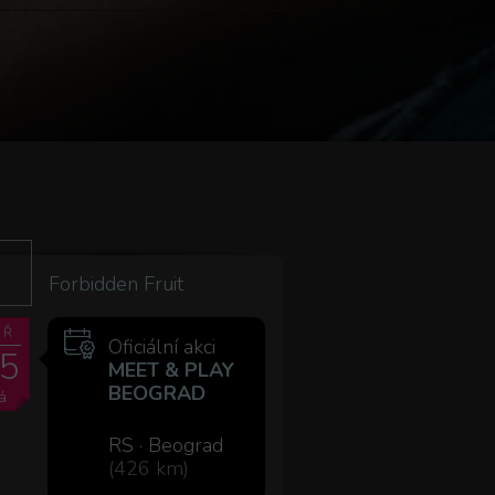
Forbidden Fruit
ÁŘ
Oficiální akci
5
MEET & PLAY
BEOGRAD
á
RS · Beograd
(426 km)