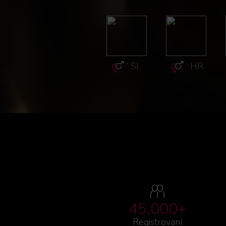
·
GR
·
GR
·
SI
·
HR
45,000+
Registrovaní