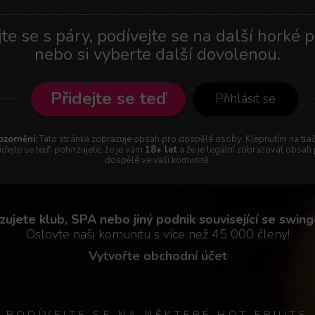
te se s páry, podívejte se na další horké p
nebo si vyberte další dovolenou.
Přidejte se teď
Přihlásit se
zornění:
Tato stránka zobrazuje obsah pro dospělé osoby. Klepnutím na tlač
idejte se teď" potvrzujete, že je vám
18+ let
a že je legální zobrazovat obsah
dospělé ve vaší komunitě.
zujete klub, SPA nebo jiný podnik související se swin
Oslovte naši komunitu s více než 45 000 členy!
Vytvořte obchodní účet
PODÍVEJTE SE NA NĚKTERÉ HOT FRUITS