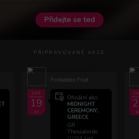
Přidejte se teď
PŘIPRAVOVANÉ AKCE
Forbidden Fruit
ZÁŘ
Z
Oficiální akci
19
2
ET
MIDNIGHT
CEREMONY,
so
p
GREECE
GR ·
Thessaloniki
(1094 km)