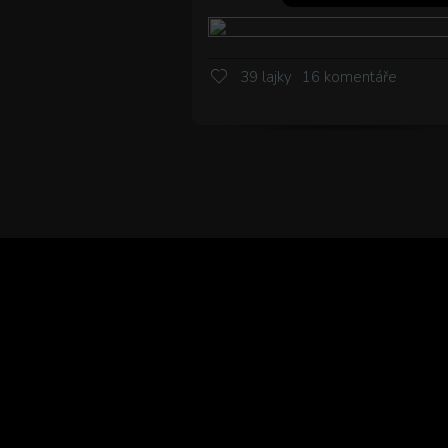
39 lajky
16 komentáře