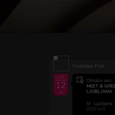
Forbidden Fruit
ZÁŘ
Oficiální akci
12
MEET & GRE
LJUBLJANA
so
SI · Ljubljana
(505 km)