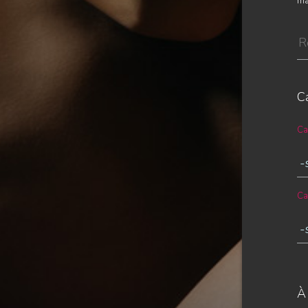
maj
C
Ca
Ca
À