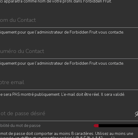
ci apparaîtra comme nom de votre profil dans Forbidden Fruit.
iquement pour que l’administrateur de Forbidden Fruit vous contacte.
iquement pour que l’administrateur de Forbidden Fruit vous contacte.
 ne sera PAS montré publiquement. L’e-mail doit être réel. Il sera validé.
abilité du mot de passe
 mot de passe doit comporter au moins 8 caractères. Utilisez au moins une