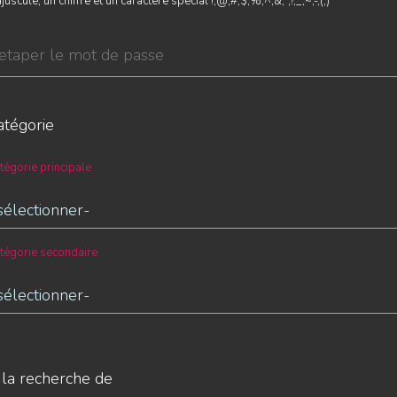
uscule, un chiffre et un caractère spécial !,@,#,$,%,^,&,*,?,_,~,-,(,)
atégorie
tégorie principale
tégorie secondaire
 la recherche de