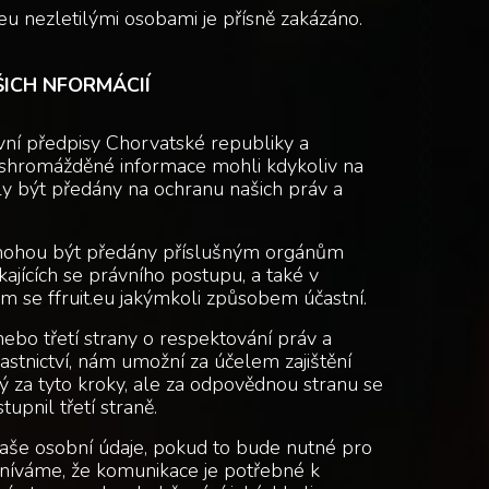
.eu nezletilými osobami je přísně zakázáno.
ICH NFORMÁCIÍ
ávní předpisy Chorvatské republiky a
 shromážděné informace mohli kdykoliv na
ly být předány na ochranu našich práv a
mohou být předány příslušným orgánům
kajících se právního postupu, a také v
m se ffruit.eu jakýmkoli způsobem účastní.
bo třetí strany o respektování práv a
lastnictví, nám umožní za účelem zajištění
ný za tyto kroky, ale za odpovědnou stranu se
tupnil třetí straně.
vaše osobní údaje, pokud to bude nutné pro
níváme, že komunikace je potřebné k