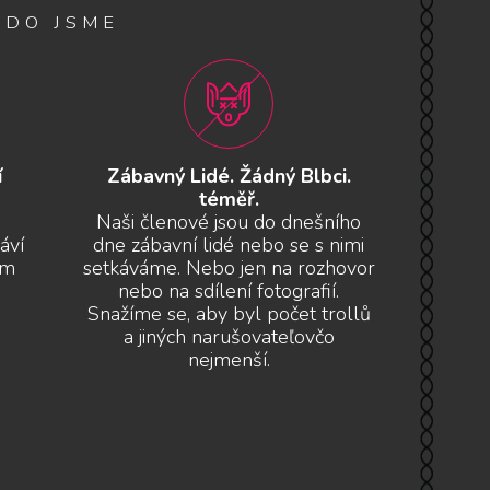
KDO JSME
í
Zábavný Lidé. Žádný Blbci.
téměř.
Naši členové jsou do dnešního
áví
dne zábavní lidé nebo se s nimi
ám
setkáváme. Nebo jen na rozhovor
nebo na sdílení fotografií.
Snažíme se, aby byl počet trollů
a jiných narušovateľovčo
nejmenší.